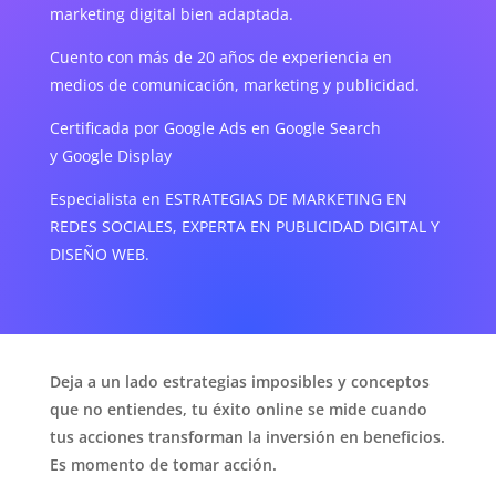
marketing digital bien adaptada.
Cuento con más de 20 años de experiencia en
medios de comunicación, marketing y publicidad.
Certificada por Google Ads en Google Search
y Google Display
Especialista en ESTRATEGIAS DE MARKETING EN
REDES SOCIALES, EXPERTA EN PUBLICIDAD DIGITAL Y
DISEÑO WEB.
Deja a un lado estrategias imposibles y conceptos
que no entiendes, tu éxito online se mide cuando
tus acciones transforman la inversión en beneficios.
Es momento de tomar acción.