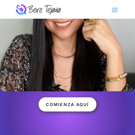
IMPULSA LAS VENTAS DE TU NEGOCIO
Generadora de Clientes Potenciales
Estás en el lugar correcto para aprender cómo hacerlo por
ti mism@
ó, si prefieres,
puedo implementar la estrategia
adecuada para tu negocio.
COMIENZA AQUÍ